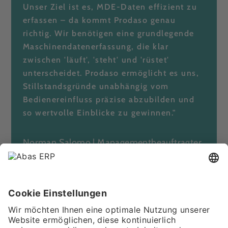
Unser Ziel ist es, MDE-Daten effizient zu
erfassen – da kommt Prodaso genau
richtig. Wir benötigen eine grundlegende
Maschinendatenerfassung, die klar
zwischen 'läuft', 'steht' und 'rüstet'
unterscheidet. Prodaso ermöglicht es uns,
Stillstandsgründe unabhängig vom
Bedienereinfluss präzise abzubilden und
so wertvolle Einblicke zu gewinnen."
Norman Salomo | Managementbeauftragter
Qualität/Umwelt/Energie | Martin Dellit
Präzisionsdreherei GmbH & Co. KG