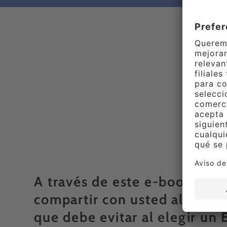
A través de este e-book, qu
compartir con usted algunos 
que debe evitar al elegir un 