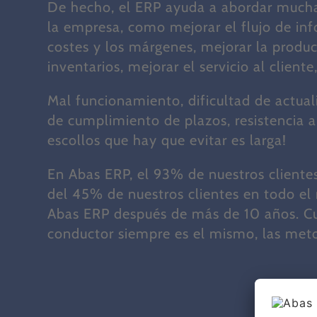
De hecho, el ERP ayuda a abordar mucha
la empresa, como mejorar el flujo de inf
costes y los márgenes, mejorar la produc
inventarios, mejorar el servicio al cliente,
Mal funcionamiento, dificultad de actuali
de cumplimiento de plazos, resistencia al 
escollos que hay que evitar es larga!
En Abas ERP, el 93% de nuestros clientes
del 45% de nuestros clientes en todo e
Abas ERP después de más de 10 años.
C
conductor siempre es el mismo, las meto