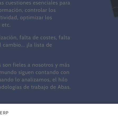
s cuestiones esenciales para
ormación, controlar los
tividad, optimizar los
 etc.
zación, falta de costes, falta
cambio... ¡la lista de
 son fieles a nosotros y más
l mundo siguen contando con
uando lo analizamos, el hilo
dologías de trabajo de Abas.