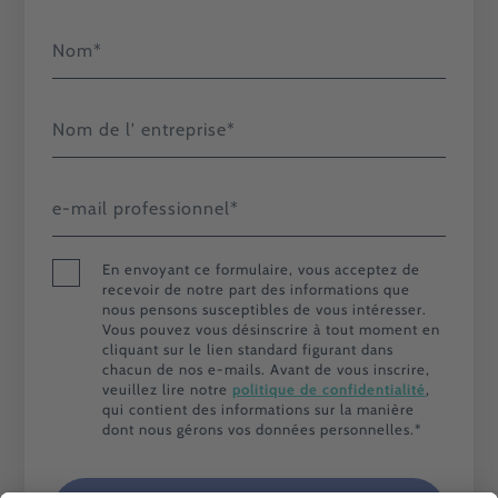
En envoyant ce formulaire, vous acceptez de
recevoir de notre part des informations que
nous pensons susceptibles de vous intéresser.
Vous pouvez vous désinscrire à tout moment en
cliquant sur le lien standard figurant dans
chacun de nos e-mails. Avant de vous inscrire,
veuillez lire notre
politique de confidentialité
,
qui contient des informations sur la manière
dont nous gérons vos données personnelles.
*